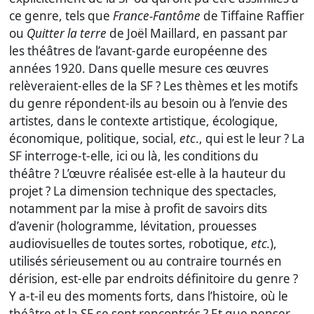
ce genre, tels que
France-Fantôme
de Tiffaine Raffier
ou
Quitter la terre
de Joël Maillard, en passant par
les théâtres de l’avant-garde européenne des
années 1920. Dans quelle mesure ces œuvres
relèveraient-elles de la SF ? Les thèmes et les motifs
du genre répondent-ils au besoin ou à l’envie des
artistes, dans le contexte artistique, écologique,
économique, politique, social,
etc
., qui est le leur ? La
SF interroge-t-elle, ici ou là, les conditions du
théâtre ? L’œuvre réalisée est-elle à la hauteur du
projet ? La dimension technique des spectacles,
notamment par la mise à profit de savoirs dits
d’avenir (hologramme, lévitation, prouesses
audiovisuelles de toutes sortes, robotique,
etc.
),
utilisés sérieusement ou au contraire tournés en
dérision, est-elle par endroits définitoire du genre ?
Y a-t-il eu des moments forts, dans l’histoire, où le
théâtre et la SF se sont rencontrés ? Et que penser