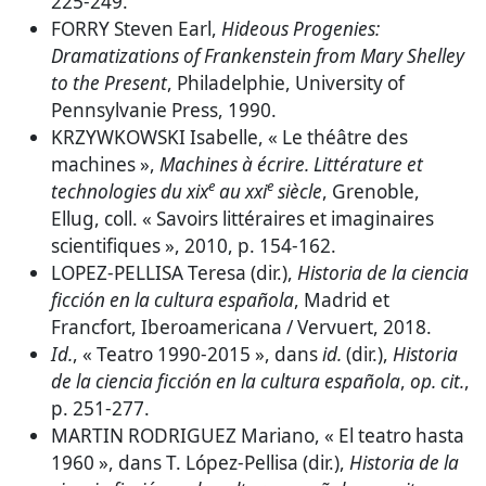
225-249.
FORRY Steven Earl,
Hideous Progenies:
Dramatizations of Frankenstein from Mary Shelley
to the Present
, Philadelphie, University of
Pennsylvanie Press, 1990.
KRZYWKOWSKI Isabelle, « Le théâtre des
machines »,
Machines à écrire.
Littérature et
e
e
technologies du xix
au xxi
siècle
, Grenoble,
Ellug, coll. « Savoirs littéraires et imaginaires
scientifiques », 2010, p. 154-162.
LOPEZ-PELLISA Teresa (dir.),
Historia de la ciencia
ficción en la cultura española
, Madrid et
Francfort, Iberoamericana / Vervuert, 2018.
Id.
, « Teatro 1990-2015 », dans
id.
(dir.),
Historia
de la ciencia ficción en la cultura española
,
op. cit.
,
p. 251-277.
MARTIN RODRIGUEZ Mariano, « El teatro hasta
1960 », dans T. López-Pellisa (dir.),
Historia de la