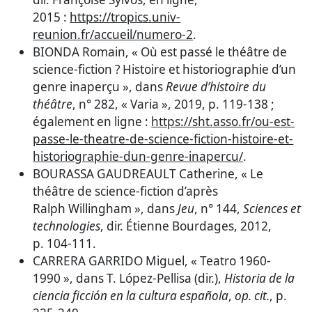
2015 :
https://tropics.univ-
reunion.fr/accueil/numero-2
.
BIONDA Romain, « Où est passé le théâtre de
science-fiction ? Histoire et historiographie d’un
genre inaperçu », dans
Revue d’histoire du
théâtre
, n° 282, « Varia », 2019, p. 119-138 ;
également en ligne :
https://sht.asso.fr/ou-est-
passe-le-theatre-de-science-fiction-histoire-et-
historiographie-dun-genre-inapercu/
.
BOURASSA GAUDREAULT Catherine, « Le
théâtre de science-fiction d’après
Ralph Willingham », dans
Jeu
, n° 144,
Sciences et
technologies
, dir. Étienne Bourdages, 2012,
p. 104-111.
CARRERA GARRIDO Miguel, « Teatro 1960-
1990 », dans T. López-Pellisa (dir.),
Historia de la
ciencia ficción en la cultura española
,
op. cit.
, p.