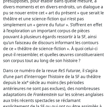
présupposés, pour établir dans quelle mesure, à
divers moments et en divers endroits, un dialogue a
pu se nouer entre cet « art du présent » que serait le
théâtre et une science-fiction qui n’est pas
simplement un « genre du futur ». S’offrent en effet
à l’exploration un important corpus de pièces
pouvant à plusieurs égards ressortir à la SF, ainsi
qu’un faisceau de discours informant les contours
de ce « théâtre de science-fiction ». À quoi celui-ci
peut-il ressembler, et quelles œuvres constitueraient
son corpus tout au long de son histoire ?
Dans ce numéro de la revue
ReS Futurae
, il s’agira
d’une part d’interroger l’histoire de la SF au théâtre
e
depuis le xix
siècle au moins (les périodes
antérieures ne sont pas exclues), des nombreuses
adaptations de
Frankenstein
sur les scènes anglaises
aux très récents spectacles se réclamant
explicitement de la SF ou qui ont pu être assimilés à