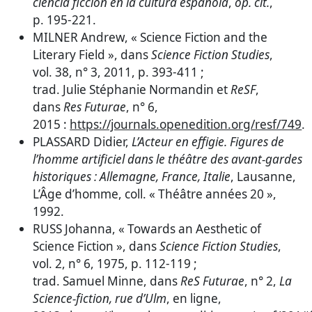
ciencia ficción en la cultura española
,
op. cit.
,
p. 195-221.
MILNER Andrew, « Science Fiction and the
Literary Field », dans
Science Fiction Studies
,
vol. 38, n° 3, 2011, p. 393-411 ;
trad. Julie Stéphanie Normandin et
ReSF
,
dans
Res Futurae
, n° 6,
2015 :
https://journals.openedition.org/resf/749
.
PLASSARD Didier,
L’Acteur en effigie. Figures de
l’homme artificiel dans le théâtre des avant-gardes
historiques : Allemagne, France, Italie
, Lausanne,
L’Âge d’homme, coll. « Théâtre années 20 »,
1992.
RUSS Johanna, « Towards an Aesthetic of
Science Fiction », dans
Science Fiction Studies
,
vol. 2, n° 6, 1975, p. 112-119 ;
trad. Samuel Minne, dans
ReS Futurae
, n° 2,
La
Science-fiction, rue d’Ulm
, en ligne,